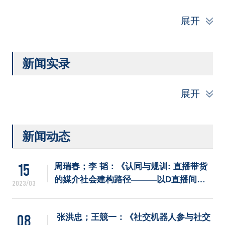
招生就业
展开
党团学工
新闻实录
展开
新闻动态
15
周瑞春；李 韬：《认同与规训: 直播带货
的媒介社会建构路径———以D直播间为
2023/03
例》
08
 张洪忠；王競一：《社交机器人参与社交