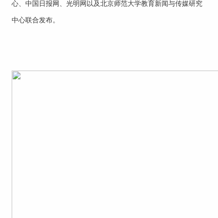
心、中国日报网、光明网以及北京师范大学教育新闻与传媒研究
招生就业
中心联合发布。
党团学工