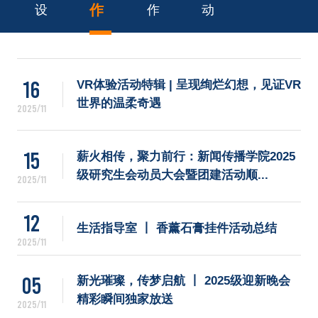
招生就业
作
设
作
动
党团学工
16
VR体验活动特辑 | 呈现绚烂幻想，见证VR
世界的温柔奇遇
2025/11
15
薪火相传，聚力前行：新闻传播学院2025
级研究生会动员大会暨团建活动顺...
2025/11
12
生活指导室 丨 香薰石膏挂件活动总结
2025/11
05
新光璀璨，传梦启航 丨 2025级迎新晚会
精彩瞬间独家放送
2025/11