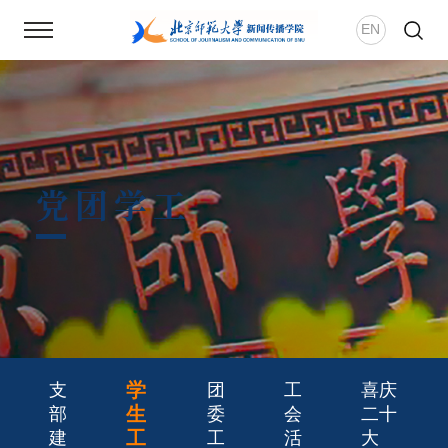
EN
首页
新闻动态
党团学工
学院概况
师资团队
新传风华
学
支
团
工
喜庆
人才培养
生
部
委
会
二十
工
建
工
活
大