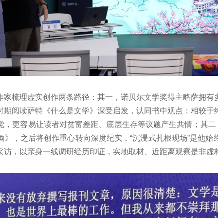
作家梳理虚实创作两条路径：其一，诺贝尔文学奖得主略萨拥有
时期阅读萨特《什么是文学》深受启发，认同书中观点：相较于
觉，更容易让读者对贫富差距、底层生存等议题产生共情；其二
酒》，之后将创作重心转向深度纪实，“沉浸式扎根现场”是他始
采访，以亲身一线调研经历印证，实地取材、近距离观察是非虚