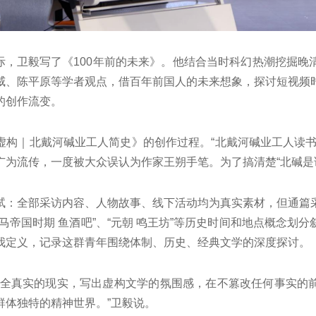
年之际，卫毅写了《100年前的未来》。他结合当时科幻热潮挖掘
威、陈平原等学者观点，借百年前国人的未来想象，探讨短视频
的创作流变。
虚构｜北戴河碱业工人简史》的创作过程。“北戴河碱业工人读书
广为流传，一度被大众误认为作家王朔手笔。为了搞清楚“北碱是
试：全部采访内容、人物故事、线下活动均为真实素材，但通篇
马帝国时期 鱼酒吧”、“元朝 鸣王坊”等历史时间和地点概念划
我定义，记录这群青年围绕体制、历史、经典文学的深度探讨。
完全真实的现实，写出虚构文学的氛围感，在不篡改任何事实的
群体独特的精神世界。”卫毅说。