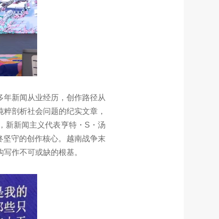
多年新闻从业经历，创作路径从
纯粹剖析社会问题的纪实文章，
，新新闻主义代表亨特・S・汤
终坚守的创作核心。越南战争末
构写作不可或缺的根基。