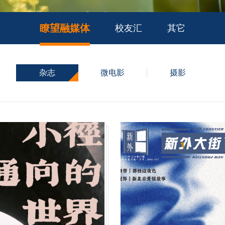
瞭望融媒体
校友汇
其它
杂志
微电影
摄影